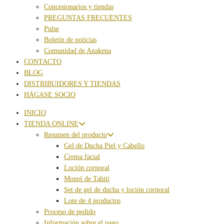
Concesionarios y tiendas
PREGUNTAS FRECUENTES
Pulse
Boletín de noticias
Comunidad de Anakena
CONTACTO
BLOG
DISTRIBUIDORES Y TIENDAS
HÁGASE SOCIO
INICIO
TIENDA ONLINE
Resumen del producto
Gel de Ducha Piel y Cabello
Crema facial
Loción corporal
Monoï de Tahití
Set de gel de ducha y loción corporal
Lote de 4 productos
Proceso de pedido
Información sobre el pago