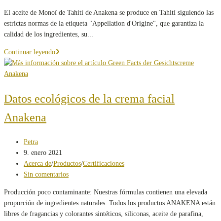
entrada:
la
de
El aceite de Monoï de Tahití de Anakena se produce en Tahití siguiendo las
entrada:
la
estrictas normas de la etiqueta "Appellation d'Origine", que garantiza la
entrada:
calidad de los ingredientes, su...
30
Continuar leyendo
años
de
denominación
de
Datos ecológicos de la crema facial
origen
Anakena
para
el
aceite
Autor
Petra
Monoï
de
Publicación
9. enero 2021
de
la
de
Categoría
Acerca de
/
Productos
/
Certificaciones
Tahití
entrada:
la
de
Comentarios
Sin comentarios
entrada:
la
de
Producción poco contaminante: Nuestras fórmulas contienen una elevada
entrada:
la
proporción de ingredientes naturales. Todos los productos ANAKENA están
entrada:
libres de fragancias y colorantes sintéticos, siliconas, aceite de parafina,