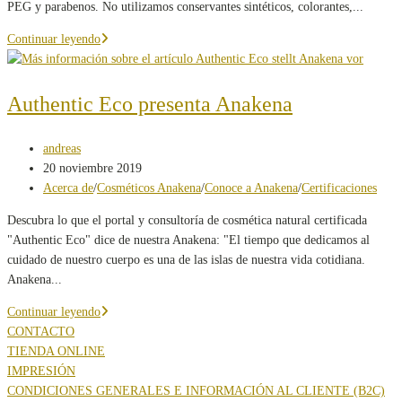
PEG y parabenos. No utilizamos conservantes sintéticos, colorantes,...
Datos
Continuar leyendo
ecológicos
de
la
Authentic Eco presenta Anakena
crema
facial
Autor
andreas
Anakena
de
Publicación
20 noviembre 2019
la
de
Categoría
Acerca de
/
Cosméticos Anakena
/
Conoce a Anakena
/
Certificaciones
entrada:
la
de
Descubra lo que el portal y consultoría de cosmética natural certificada
entrada:
la
"Authentic Eco" dice de nuestra Anakena: "El tiempo que dedicamos al
entrada:
cuidado de nuestro cuerpo es una de las islas de nuestra vida cotidiana.
Anakena...
Authentic
Continuar leyendo
Eco
CONTACTO
presenta
TIENDA ONLINE
Anakena
IMPRESIÓN
CONDICIONES GENERALES E INFORMACIÓN AL CLIENTE (B2C)