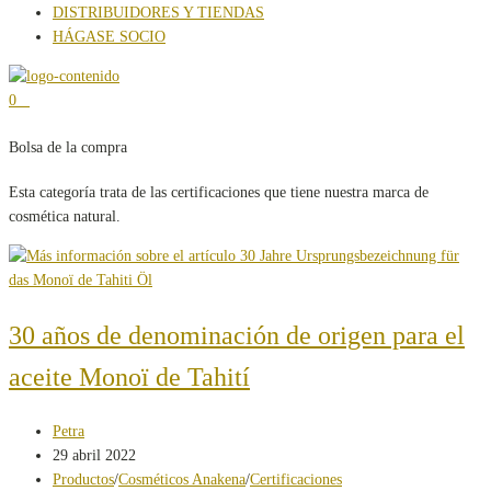
DISTRIBUIDORES Y TIENDAS
HÁGASE SOCIO
0
Bolsa de la compra
Esta categoría trata de las certificaciones que tiene nuestra marca de
cosmética natural.
30 años de denominación de origen para el
aceite Monoï de Tahití
Autor
Petra
de
Publicación
29 abril 2022
la
de
Categoría
Productos
/
Cosméticos Anakena
/
Certificaciones