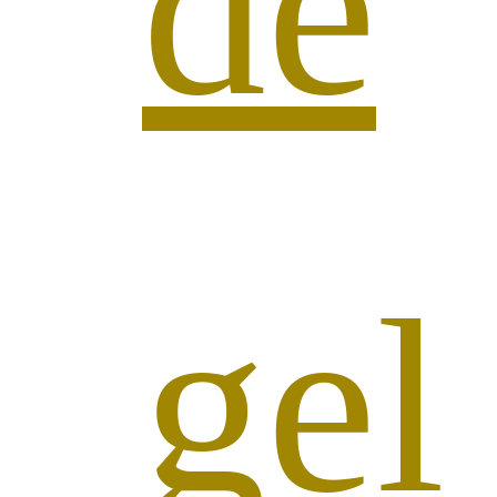
de
gel