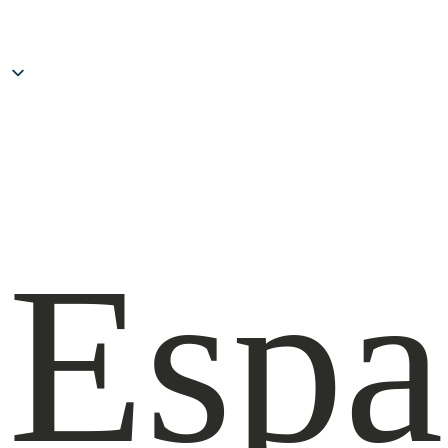
al
cont
Espa