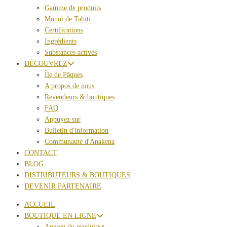
Gamme de produits
Monoï de Tahiti
Certifications
Ingrédients
Substances actives
DÉCOUVREZ
Île de Pâques
A propos de nous
Revendeurs & boutiques
FAQ
Appuyez sur
Bulletin d'information
Communauté d'Anakena
CONTACT
BLOG
DISTRIBUTEURS & BOUTIQUES
DEVENIR PARTENAIRE
ACCUEIL
BOUTIQUE EN LIGNE
Aperçu du produit