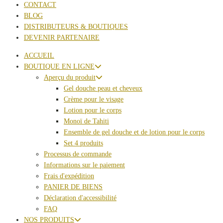
CONTACT
BLOG
DISTRIBUTEURS & BOUTIQUES
DEVENIR PARTENAIRE
ACCUEIL
BOUTIQUE EN LIGNE
Aperçu du produit
Gel douche peau et cheveux
Crème pour le visage
Lotion pour le corps
Monoï de Tahiti
Ensemble de gel douche et de lotion pour le corps
Set 4 produits
Processus de commande
Informations sur le paiement
Frais d'expédition
PANIER DE BIENS
Déclaration d'accessibilité
FAQ
NOS PRODUITS