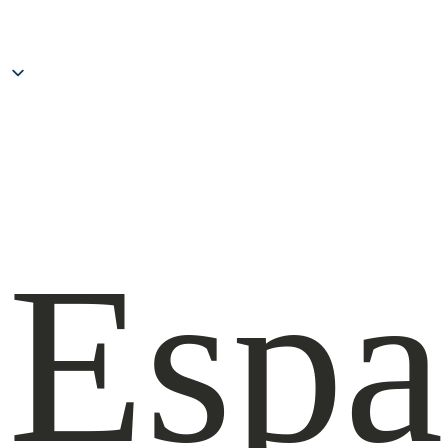
al
cont
Espa