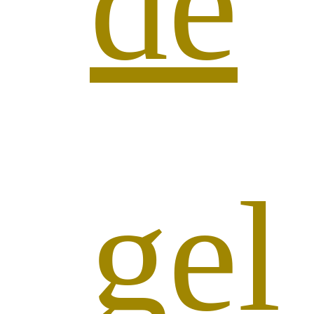
de
gel