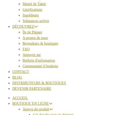
Monoï de Tahiti
Certifications
Ingrédients
Substances actives
DÉCOUVREZ
Île de Pâques
A propos de nous
Revendeurs & boutiques
FAQ
Appuyez sur
Bulletin d'information
Communauté d'Anakena
CONTACT
BLOG
DISTRIBUTEURS & BOUTIQUES
DEVENIR PARTENAIRE
ACCUEIL
BOUTIQUE EN LIGNE
Aperçu du produit
Gel douche peau et cheveux