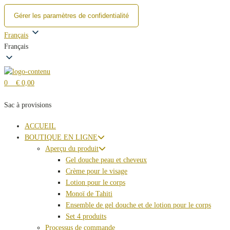
Gérer les paramètres de confidentialité
Skip
Français
to
Français
content
0
€ 0,00
Sac à provisions
ACCUEIL
BOUTIQUE EN LIGNE
Aperçu du produit
Gel douche peau et cheveux
Crème pour le visage
Lotion pour le corps
Monoï de Tahiti
Ensemble de gel douche et de lotion pour le corps
Set 4 produits
Processus de commande