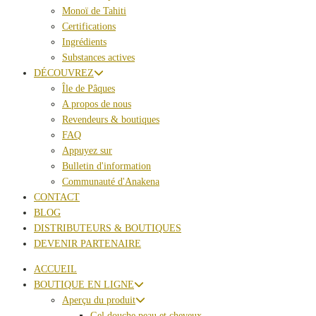
Monoï de Tahiti
Certifications
Ingrédients
Substances actives
DÉCOUVREZ
Île de Pâques
A propos de nous
Revendeurs & boutiques
FAQ
Appuyez sur
Bulletin d'information
Communauté d'Anakena
CONTACT
BLOG
DISTRIBUTEURS & BOUTIQUES
DEVENIR PARTENAIRE
ACCUEIL
BOUTIQUE EN LIGNE
Aperçu du produit
Gel douche peau et cheveux