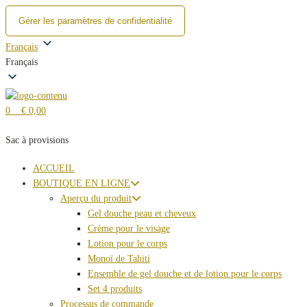
Gérer les paramètres de confidentialité
Skip
Français
to
Français
content
0
€ 0,00
Sac à provisions
ACCUEIL
BOUTIQUE EN LIGNE
Aperçu du produit
Gel douche peau et cheveux
Crème pour le visage
Lotion pour le corps
Monoï de Tahiti
Ensemble de gel douche et de lotion pour le corps
Set 4 produits
Processus de commande