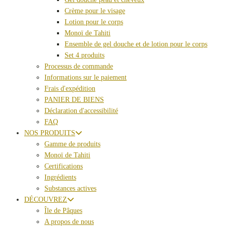
Crème pour le visage
Lotion pour le corps
Monoï de Tahiti
Ensemble de gel douche et de lotion pour le corps
Set 4 produits
Processus de commande
Informations sur le paiement
Frais d'expédition
PANIER DE BIENS
Déclaration d'accessibilité
FAQ
NOS PRODUITS
Gamme de produits
Monoï de Tahiti
Certifications
Ingrédients
Substances actives
DÉCOUVREZ
Île de Pâques
A propos de nous