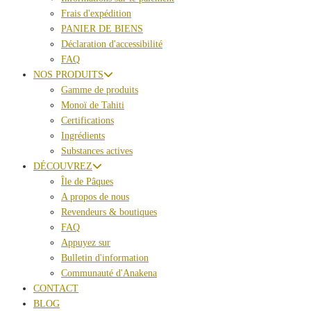
Frais d'expédition
PANIER DE BIENS
Déclaration d'accessibilité
FAQ
NOS PRODUITS
Gamme de produits
Monoï de Tahiti
Certifications
Ingrédients
Substances actives
DÉCOUVREZ
Île de Pâques
A propos de nous
Revendeurs & boutiques
FAQ
Appuyez sur
Bulletin d'information
Communauté d'Anakena
CONTACT
BLOG