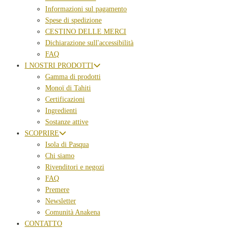
Informazioni sul pagamento
Spese di spedizione
CESTINO DELLE MERCI
Dichiarazione sull'accessibilità
FAQ
I NOSTRI PRODOTTI
Gamma di prodotti
Monoï di Tahiti
Certificazioni
Ingredienti
Sostanze attive
SCOPRIRE
Isola di Pasqua
Chi siamo
Rivenditori e negozi
FAQ
Premere
Newsletter
Comunità Anakena
CONTATTO