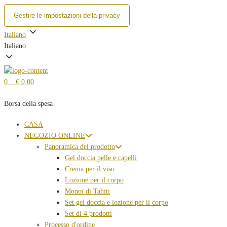
Gestire le impostazioni della privacy
Salta
Italiano
al
Italiano
contenuto
0
€ 0,00
Borsa della spesa
CASA
NEGOZIO ONLINE
Panoramica del prodotto
Gel doccia pelle e capelli
Crema per il viso
Lozione per il corpo
Monoï di Tahiti
Set gel doccia e lozione per il corpo
Set di 4 prodotti
Processo d'ordine