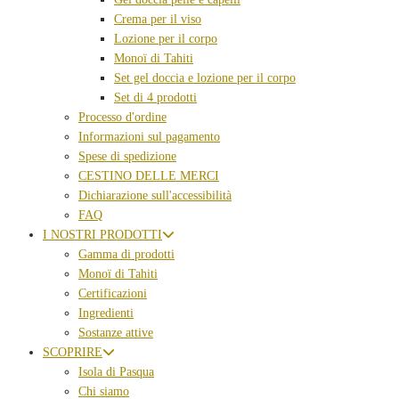
Crema per il viso
Lozione per il corpo
Monoï di Tahiti
Set gel doccia e lozione per il corpo
Set di 4 prodotti
Processo d'ordine
Informazioni sul pagamento
Spese di spedizione
CESTINO DELLE MERCI
Dichiarazione sull'accessibilità
FAQ
I NOSTRI PRODOTTI
Gamma di prodotti
Monoï di Tahiti
Certificazioni
Ingredienti
Sostanze attive
SCOPRIRE
Isola di Pasqua
Chi siamo