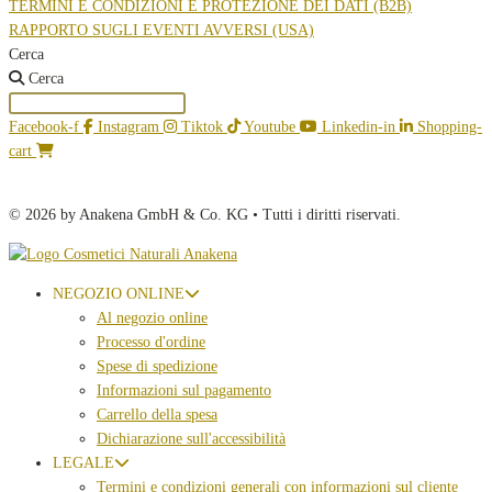
TERMINI E CONDIZIONI E PROTEZIONE DEI DATI (B2B)
RAPPORTO SUGLI EVENTI AVVERSI (USA)
Cerca
Cerca
Facebook-f
Instagram
Tiktok
Youtube
Linkedin-in
Shopping-
cart
© 2026 by Anakena GmbH & Co. KG • Tutti i diritti riservati.
NEGOZIO ONLINE
Al negozio online
Processo d'ordine
Spese di spedizione
Informazioni sul pagamento
Carrello della spesa
Dichiarazione sull'accessibilità
LEGALE
Termini e condizioni generali con informazioni sul cliente