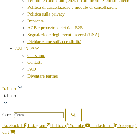
Termini e condizioni generali con informazioni sul cliente
Politica di cancellazione e modulo di cancellazione
Politica sulla privacy
Impronta
AGB e protezione dei dati B2B
Segnalazione degli eventi avversi (USA)
Dichiarazione sull'accessibilità
AZIENDA
Chi siamo
Contatta
FAQ
Diventare partner
Italiano
Italiano
Cerca
Facebook-f
Instagram
Tiktok
Youtube
Linkedin-in
Shopping-
cart