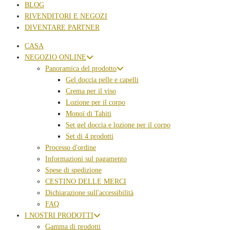
BLOG
RIVENDITORI E NEGOZI
DIVENTARE PARTNER
CASA
NEGOZIO ONLINE
Panoramica del prodotto
Gel doccia pelle e capelli
Crema per il viso
Lozione per il corpo
Monoï di Tahiti
Set gel doccia e lozione per il corpo
Set di 4 prodotti
Processo d'ordine
Informazioni sul pagamento
Spese di spedizione
CESTINO DELLE MERCI
Dichiarazione sull'accessibilità
FAQ
I NOSTRI PRODOTTI
Gamma di prodotti