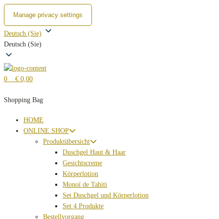
Manage privacy settings
Zum
Deutsch (Sie)
Inhalt
Deutsch (Sie)
springen
0
€ 0,00
Shopping Bag
HOME
ONLINE SHOP
Produktübersicht
Duschgel Haut & Haar
Gesichtscreme
Körperlotion
Monoï de Tahiti
Set Duschgel und Körperlotion
Set 4 Produkte
Bestellvorgang