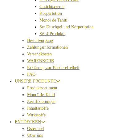
Gesichtscreme
Körperlotion
Monoï de Tahiti
Set Duschgel und Körperlotion
Set 4 Produkte
Bestellvorgang
Zahlungsinformationen
Versandkosten
WARENKORB
Erklärung zur Barrierefreiheit
FAQ
UNSERE PRODUKTE
Produktsortiment
Monoï de Tahiti
Zertifizierungen
Inhaltsstoffe
Wirkstoffe
ENTDECKEN
Osterinsel
Über uns