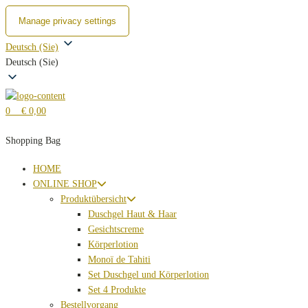
Manage privacy settings
Zum
Deutsch (Sie)
Inhalt
Deutsch (Sie)
springen
0
€ 0,00
Shopping Bag
HOME
ONLINE SHOP
Produktübersicht
Duschgel Haut & Haar
Gesichtscreme
Körperlotion
Monoï de Tahiti
Set Duschgel und Körperlotion
Set 4 Produkte
Bestellvorgang