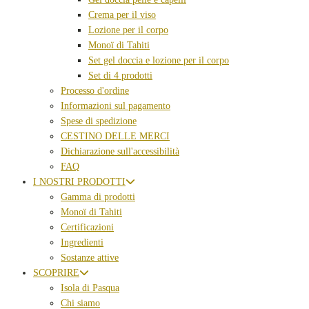
Crema per il viso
Lozione per il corpo
Monoï di Tahiti
Set gel doccia e lozione per il corpo
Set di 4 prodotti
Processo d'ordine
Informazioni sul pagamento
Spese di spedizione
CESTINO DELLE MERCI
Dichiarazione sull'accessibilità
FAQ
I NOSTRI PRODOTTI
Gamma di prodotti
Monoï di Tahiti
Certificazioni
Ingredienti
Sostanze attive
SCOPRIRE
Isola di Pasqua
Chi siamo