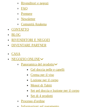
Rivenditori e negozi
FAQ
Premere
Newsletter
Comunità Anakena
CONTATTO
BLOG
RIVENDITORI E NEGOZI
DIVENTARE PARTNER
CASA
NEGOZIO ONLINE
Panoramica del prodotto
Gel doccia pelle e capelli
Crema per il viso
Lozione per il corpo
Monoï di Tahiti
Set gel doccia e lozione per il corpo
Set di 4 prodotti
Processo d'ordine
Informazioni sul pagamento