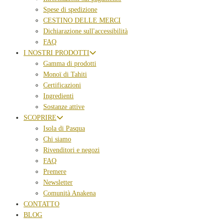
Spese di spedizione
CESTINO DELLE MERCI
Dichiarazione sull'accessibilità
FAQ
I NOSTRI PRODOTTI
Gamma di prodotti
Monoï di Tahiti
Certificazioni
Ingredienti
Sostanze attive
SCOPRIRE
Isola di Pasqua
Chi siamo
Rivenditori e negozi
FAQ
Premere
Newsletter
Comunità Anakena
CONTATTO
BLOG