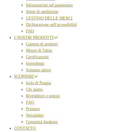
Informazioni sul pagamento
Spese di spedizione
CESTINO DELLE MERCI
Dichiarazione sull'accessibilità
FAQ
I NOSTRI PRODOTTI
Gamma di prodotti
Monoï di Tahiti
Certificazioni
Ingredienti
Sostanze attive
SCOPRIRE
Isola di Pasqua
Chi siamo
Rivenditori e negozi
FAQ
Premere
Newsletter
Comunità Anakena
CONTATTO