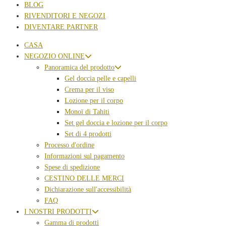
BLOG
RIVENDITORI E NEGOZI
DIVENTARE PARTNER
CASA
NEGOZIO ONLINE
Panoramica del prodotto
Gel doccia pelle e capelli
Crema per il viso
Lozione per il corpo
Monoï di Tahiti
Set gel doccia e lozione per il corpo
Set di 4 prodotti
Processo d'ordine
Informazioni sul pagamento
Spese di spedizione
CESTINO DELLE MERCI
Dichiarazione sull'accessibilità
FAQ
I NOSTRI PRODOTTI
Gamma di prodotti