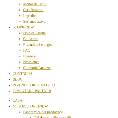
Monoï di Tahiti
Certificazioni
Ingredienti
Sostanze attive
SCOPRIRE
Isola di Pasqua
Chi siamo
Rivenditori e negozi
FAQ
Premere
Newsletter
Comunità Anakena
CONTATTO
BLOG
RIVENDITORI E NEGOZI
DIVENTARE PARTNER
CASA
NEGOZIO ONLINE
Panoramica del prodotto
Gel doccia pelle e capelli