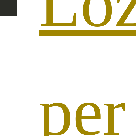
Loz
per