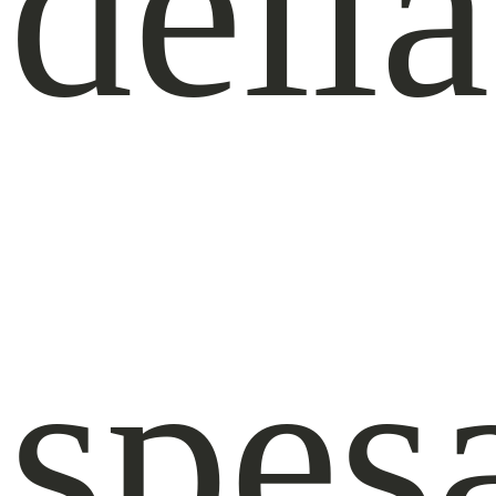
della
spes