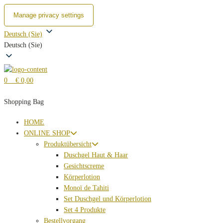
Manage privacy settings
Zum
Deutsch (Sie)
Inhalt
Deutsch (Sie)
springen
0
€ 0,00
Shopping Bag
HOME
ONLINE SHOP
Produktübersicht
Duschgel Haut & Haar
Gesichtscreme
Körperlotion
Monoï de Tahiti
Set Duschgel und Körperlotion
Set 4 Produkte
Bestellvorgang